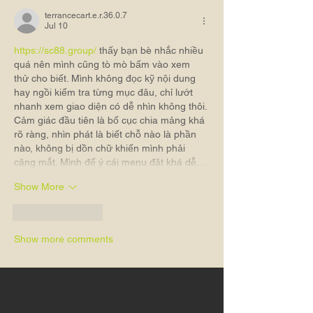
terrancecart.e.r.36.0.7
Jul 10
https://sc88.group/
 thấy bạn bè nhắc nhiều 
quá nên mình cũng tò mò bấm vào xem 
thử cho biết. Mình không đọc kỹ nội dung 
hay ngồi kiểm tra từng mục đâu, chỉ lướt 
nhanh xem giao diện có dễ nhìn không thôi. 
Cảm giác đầu tiên là bố cục chia mảng khá 
rõ ràng, nhìn phát là biết chỗ nào là phần 
nào, không bị dồn chữ khiến mình phải 
căng mắt. Mình để ý cái menu đặt khá dễ…
Show More
Like
Reply
Show more comments