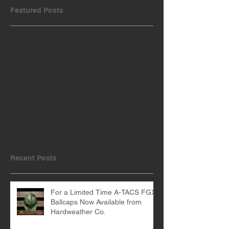
Featured Posts
No posts
published in this
language yet
Once posts are published,
you’ll see them here.
Recent Posts
For a Limited Time A-TACS FGX
Ballcaps Now Available from
Hardweather Co.