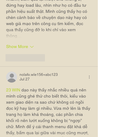
đứng hay load lâu, nhìn như họ có đầu tư 
phần hiệu suất thật. Mình cũng thấy họ có 
chèn cảnh báo về chuyện dạo này hay có 
web giả mạo trên công cụ tìm kiếm, đọc 
qua thấy cũng đỡ lo khi chỉ vào xem 
thông…
Show More
Like
Reply
nolafo.wle156+abc123
Jul 27
23 WIN
 dạo này thấy nhắc nhiều quá nên 
mình cũng ghé thử cho biết thôi, kiểu vào 
xem giao diện ra sao chứ không có ngồi 
đọc kỹ hay làm gì nhiều. Vừa mở lên là thấy 
trang họ làm khá thoáng, các phần chia 
khối rõ nên lướt xuống không bị “ngợp” 
chữ. Mình để ý cái thanh menu đặt khá dễ 
thấy, bấm qua lại giữa vài mục cũng mượt, 