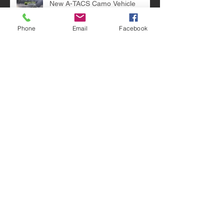
New A-TACS Camo Vehicle
Wraps from Metro Restyling Now
Available
Phone
Email
Facebook
The G-3 Gear Roll in A-TACS AU
from Center Line Systems
New BEEZ COMBAT SYSTEMS
PREDATOR GHILLE IN A-TACS
U|CON
Now Available from Low Vis Gear,
Armageddon Gear Fat Bags in A-
TACS iX