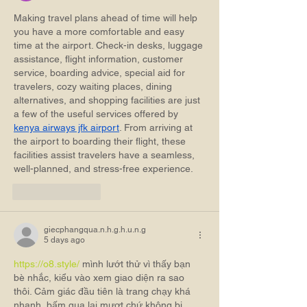
Making travel plans ahead of time will help 
you have a more comfortable and easy 
time at the airport. Check-in desks, luggage 
assistance, flight information, customer 
service, boarding advice, special aid for 
travelers, cozy waiting places, dining 
alternatives, and shopping facilities are just 
a few of the useful services offered by 
kenya airways jfk airport
. From arriving at 
the airport to boarding their flight, these 
facilities assist travelers have a seamless, 
well-planned, and stress-free experience.
Like
Reply
giecphangqua.n.h.g.h.u.n.g
5 days ago
https://o8.style/
 mình lướt thử vì thấy bạn 
bè nhắc, kiểu vào xem giao diện ra sao 
thôi. Cảm giác đầu tiên là trang chạy khá 
nhanh, bấm qua lại mượt chứ không bị 