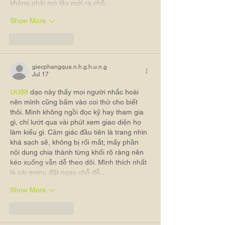
không phải mò lâu mới ra chỗ…
Show More
Like
Reply
giecphangqua.n.h.g.h.u.n.g
Jul 17
UU88
 dạo này thấy mọi người nhắc hoài 
nên mình cũng bấm vào coi thử cho biết 
thôi. Mình không ngồi đọc kỹ hay tham gia 
gì, chỉ lướt qua vài phút xem giao diện họ 
làm kiểu gì. Cảm giác đầu tiên là trang nhìn 
khá sạch sẽ, không bị rối mắt; mấy phần 
nội dung chia thành từng khối rõ ràng nên 
kéo xuống vẫn dễ theo dõi. Mình thích nhất 
là cái menu đặt ngay chỗ dễ…
Show More
Like
Reply