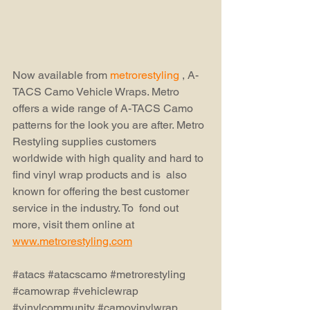
Now available from 
metrorestyling
 , A-
TACS Camo Vehicle Wraps. Metro 
offers a wide range of A-TACS Camo  
patterns for the look you are after. Metro 
Restyling supplies customers  
worldwide with high quality and hard to 
find vinyl wrap products and is  also 
known for offering the best customer 
service in the industry. To  fond out 
more, visit them online at 
www.metrorestyling.com
#atacs
#atacscamo
#metrorestyling
#camowrap
#vehiclewrap
#vinylcommunity
#camovinylwrap