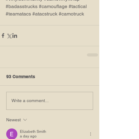
#badasstrucks
#camouflage
#tactical
#teamatacs
#atacstruck
#camotruck
93 Comments
Write a comment...
Newest
Elizabeth Smith
a day ago